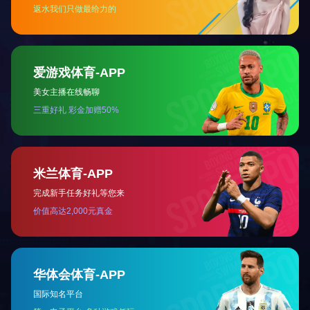
企业微信
微信公众号
|
导航链接入口
产品中心
服务范围
新闻中心
案例展示
关于我们
登录入口
鄂公网安备42018502007872号
©2025 武汉创恒世纪激光科技有限公司 版权所有