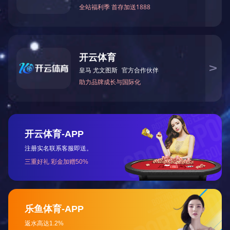
办一次，展览总面积预计达25000平米，参
展专业观众12000人，作为具有国际化优势
展会活动
的电机与变压器制造全产业链一站式采购交
流平台，上海线圈展CWIEME吸引超300家
行业实力企业集中展示包含线圈、绕线、绝
缘材料、磁性材料在内的新设备、新材料、
新技术及解决方案。 新利·体育(中国)官方网
站即将协公司新能源电机定转子铁芯快速打
新利·体育(中国)官方网站新能源电机领
样和自动化...
域激光加工全系统解决方案亮相2023C
WIEME柏林线圈展
2023-05-25
CWIEME柏林线圈展于1996年在德国举办，
每年举办一届，目前已成为全球更具影响力
的电机、变压器和发电机制造供应链的国际
展会活动
专业性展览会，正在引领全球电气革命。今
年，CWIEME柏林线圈展已于2023年5月23-
25日在德国柏林展览中心举办，新利·体育(中
国)官方网站受邀携新能源电机领域激光加工
应用全系统解决方案参展本次大会。
1 / 2