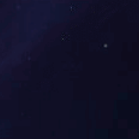
规格：
系统参数：打标幅面指设备单次可标记的最大面积（如
100mm×100mm、300mm×300mm），运动速度指工作台或激
光头的移动速度（如 300mm/s-1000mm/s）。
对使用的影响：打标幅面需大于待标记产品的最大标记区域，
若产品尺寸大（如大型金属板材），需选大幅面机型，避免多次拼
接标记导致错位；运动速度影响整体打标效率，速度越快，单位时
间内可标记的产品越多，但需与激光功率、重复频率匹配，速度过
快可能导致标记不完整。
选购关键：先确认生产中产品的最大标记尺寸，确保打标幅面
覆盖；再根据产能需求，选择适配的运动速度，同时关注运动系统
的稳定性（如导轨材质、驱动电机类型），避免长期使用后精度下
降。
选购激光打标机并非 “参数越高越好”，而是 “精确匹配生产需