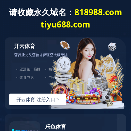
取消
首页
历史记录
清空记录
新闻中心
分享到
产品中心
News center
新浪微博
选购激光打标机：这几大技术参数，决定设备适配
微信
案例展示
激光打标系列
性与打标效果
百度贴吧
服务支持
激光切割系列
行业解决方案
光纤激光打标机
豆瓣
选购激光打标机并非 “参数越高越好”，而是 “精确匹配生产需
QQ好友
求”—— 盲目追求高功率、高精度，会增加采购与使用成本；忽视
关于创恒
激光焊接系列
客户案例
紫外线激光打标机
精密激光切割机
汽车行业激光智能解决方案
关键参数，则可能导致设备无法适配生产，影响效率。
2025-09-18 13:55:41
新利·体育(中国)官方网站
新闻中心
激光智能生产线
创客说
走进创恒
CO2激光打标机
大幅激光切割机
新利·体育(中国)官方网站CX-CE-1500手持焊接机_激
轨道交通行业激光智能加工解决方案
登录入口
激光清洗系列
科技创恒
公司新闻
在线飞行激光打标机
管材激光切割机
新利·体育(中国)官方网站机械手臂激光焊接机
新能源电机定子铁芯激光焊接产线
水泵风机行业
在电子、珠宝、包装等行业，激光打标机因标记持久、效率高
激光加工服务
加入创恒
展会活动
CX-3D系列激光打标机
电机定转子铁芯单工位激光焊接机
新能源电机转子铁芯自动检测压铆产线
新利·体育(中国)官方网站清洗机
眼镜行业
成为主流设备。但不少采购者因忽视关键技术参数，导致选购的设