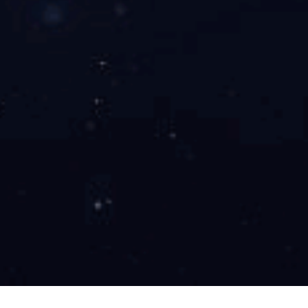
上一篇:
聚焦激光切割机能耗：这些关键因素你必须了解，关
乎成本与环保
下一篇:
转子铁芯检测线全流程解析：从入线到数据输出的 6
大关键步骤
相关推荐
Related to recommend
为什么铁芯厂生产新能源汽车
引先高效精密加工新时代——