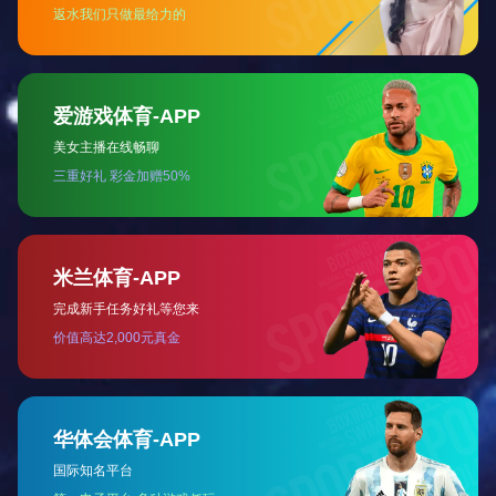
部分检测线还会检测铁芯的垂直度与同轴度：垂直度通过两个
垂直方向的传感器测量铁芯端面与轴线的夹角，偏差需控制在
0.02mm/m 以内；同轴度通过测量内孔与外圆的轴线偏差，确保
转子装配时的同心度，避免电机运行时产生振动。
每个参数的测量数据会实时传输至控制系统，系统自动与预设
的标准值（如设计图纸中的尺寸公差范围）对比，超出公差的参数
会被标记，待后续综合判定。
第四步：叠片结构检测 —— 排查内部装配问题
叠片结构检测聚焦转子铁芯的内部叠合状态，判断是否存在缺
片、错片等影响铁芯性能的结构问题：
检测线通过两种方式实现叠片检测：一是采用 X 光检测系
统，穿透铁芯内部，根据不同叠片的密度差异，生成内部结构图
像，自动识别是否存在缺片（缺失数量超过 1 片即判定不合格）、
错片（叠片方向颠倒超过 3 片）；二是通过重量检测辅助判断，