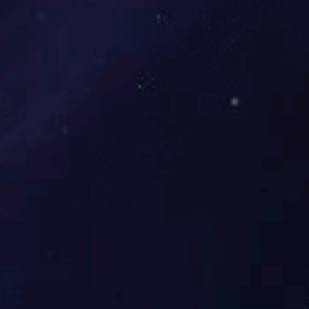
系统自动生成检测报告，包含每个参数的实际测量值、标准
值、偏差范围，以及最终的 “合格” 或 “不合格” 判定结果。报告支
持实时显示在检测线的显示屏上，方便操作人员查看，同时自动存
储至数据库（支持 SQL、Excel 等格式），记录铁芯的标识（如二
维码、编号）、检测时间、操作人员等信息，便于后续追溯。
若判定为合格，铁芯会被标记为 “合格产品”，通过传送带输送
至下一生产环节（如转子绕线）；若判定为不合格，系统会自动分
类标记不合格原因（如尺寸超差、缺片、外观缺陷），并将铁芯输
送至对应的不合格品存放区，避免与合格产品混淆。
第六步：数据输出与追溯 —— 为质量管控提供支撑
数据输出与追溯环节是检测流程的收尾，通过数据共享与存
档，为企业的质量分析、生产优化提供数据支撑：
检测数据可通过接口（如 API、以太网）与企业的 MES 系统
（制造执行系统）、ERP 系统（企业资源计划系统）对接，实现检
测结果与生产流程的联动 —— 例如，若某批次铁芯频繁出现尺寸