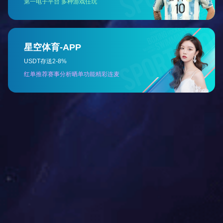
根据铁芯的设计重量（叠片数量 × 单张叠片重量），测量实际重
量，若偏差超过 2%，则提示可能存在缺片或叠片厚度异常，需进
一步排查。
部分高级检测线还会检测叠片的叠压系数（铁芯实际体积与理
论体积的比值），通过测量铁芯的重量与几何体积，计算叠压系数
（通常要求不低于 0.95），确保铁芯的磁导率与机械强度符合要
求 —— 叠压系数过低会导致铁芯磁阻增大，影响电机效率。
第五步：数据整合与判定 —— 生成检测结果
数据整合与判定环节将各检测环节的信息汇总，通过预设规则
自动判定铁芯是否合格，为后续处理提供依据：
检测线的控制系统收集外观、尺寸、叠片结构等所有检测数
据，按照 “单项不合格即整体不合格” 的原则（或根据企业定制的
判定标准，如部分非关键参数允许微小偏差），对铁芯质量进行综
合判定。