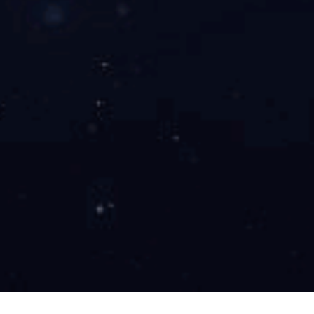
化与透明化，将推动电机制造向更高质量、更高效益的方向发展。
若想进一步了解检测线的设备选型、参数校准、常见故障排查等知
识，可持续关注智能制造领域的科普内容。
分享
行业动态
上一篇:
选购激光打标机：这几大技术参数，决定设备适配性
与打标效果
下一篇:
2025全球激光市场报告