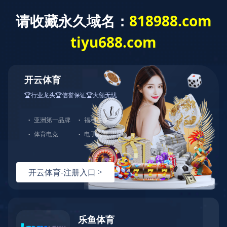
取消
首页
历史记录
清空记录
分享到
产品中心
新浪微博
微信
案例展示
激光打标系列
百度贴吧
服务支持
激光切割系列
行业解决方案
光纤激光打标机
豆瓣
QQ好友
关于创恒
激光焊接系列
客户案例
紫外线激光打标机
精密激光切割机
汽车行业激光智能解决方案
新闻中心
激光智能生产线
创客说
走进创恒
CO2激光打标机
大幅激光切割机
新利·体育(中国)官方网站CX-CE-1500手持焊接机_激
轨道交通行业激光智能加工解决方案
登录入口
激光清洗系列
科技创恒
公司新闻
在线飞行激光打标机
管材激光切割机
新利·体育(中国)官方网站机械手臂激光焊接机
新能源电机定子铁芯激光焊接产线
水泵风机行业
激光加工服务
加入创恒
展会活动
CX-3D系列激光打标机
电机定转子铁芯单工位激光焊接机
新能源电机转子铁芯自动检测压铆产线
新利·体育(中国)官方网站清洗机
眼镜行业