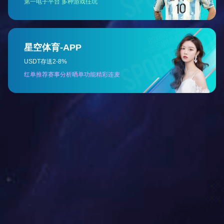
四、规格参数
设备型号
CX-CE1000
更大功率
1000W
激光波长
1064um
单脉冲更大能量
100J
激光焊接频率
0-100Hz
激光焊接深度
0.2-2.8mm