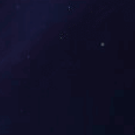
脉冲宽度
0.1-45ms
光斑尺寸
0.2-3.0mm
电源输入
220V/50Hz-三相380V/50Hz
相关推荐
Related to recommend