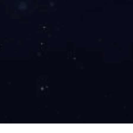
案，拥有超15000+㎡大型现代化的生产基地
武汉总部：湖北省武汉市东湖高新技术开发区光谷三路777号综
合保税区一号标准厂房1层
无锡工厂：江苏省无锡市江阴市临港科创园23-1
友情链接
：
Em-Smart官网
|
登录入口
24小时服务热线：400-027-8558
销售热线：19945005587
邮箱：ch027@ch027.com
清空记录